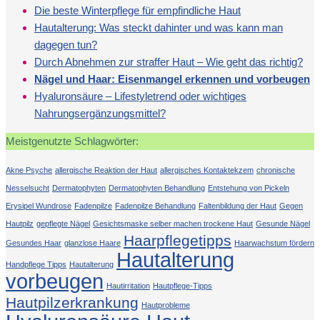
Die beste Winterpflege für empfindliche Haut
Hautalterung: Was steckt dahinter und was kann man
dagegen tun?
Durch Abnehmen zur straffer Haut – Wie geht das richtig?
Nägel und Haar: Eisenmangel erkennen und vorbeugen
Hyaluronsäure – Lifestyletrend oder wichtiges
Nahrungsergänzungsmittel?
Meistgenutzte Schlagwörter:
Akne Psyche
allergische Reaktion der Haut
allergisches Kontaktekzem
chronische
Nesselsucht
Dermatophyten
Dermatophyten Behandlung
Entstehung von Pickeln
Erysipel Wundrose
Fadenpilze
Fadenpilze Behandlung
Faltenbildung der Haut
Gegen
Hautpilz
gepflegte Nägel
Gesichtsmaske selber machen trockene Haut
Gesunde Nägel
Haarpflegetipps
Gesundes Haar
glanzlose Haare
Haarwachstum fördern
Hautalterung
Handpflege Tipps
Hautalterung
vorbeugen
Hautirritation
Hautpflege-Tipps
Hautpilzerkrankung
Hautprobleme