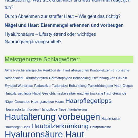
tun?
Durch Abnehmen zur straffer Haut – Wie geht das richtig?
Nägel und Haar: Eisenmangel erkennen und vorbeugen
Hyaluronsäure – Lifestyletrend oder wichtiges
Nahrungsergänzungsmittel?
Meistgenutzte Schlagwörter:
Akne Psyche
allergische Reaktion der Haut
allergisches Kontaktekzem
chronische
Nesselsucht
Dermatophyten
Dermatophyten Behandlung
Entstehung von Pickeln
Erysipel Wundrose
Fadenpilze
Fadenpilze Behandlung
Faltenbildung der Haut
Gegen
Hautpilz
gepflegte Nägel
Gesichtsmaske selber machen trockene Haut
Gesunde
Haarpflegetipps
Nägel
Gesundes Haar
glanzlose Haare
Haarwachstum fördern
Handpflege Tipps
Hautalterung
Hautalterung vorbeugen
Hautirritation
Hautpilzerkrankung
Hautpflege-Tipps
Hautprobleme
Hyaluronsäure Haut