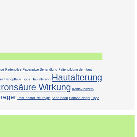
ose
Fadenpilze
Fadenpilze Behandlung
Faltenbildung der Haut
Hautalterung
rn
Handpflege Tipps
Hautalterung
uronsäure Wirkung
Kontaktekzem
rreger
Post-Zoster-Neuralgie
Schrunden
Schöne Nägel
Tipps