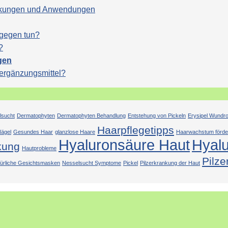
Wirkungen und Anwendungen
agegen tun?
?
gen
sergänzungsmittel?
lsucht
Dermatophyten
Dermatophyten Behandlung
Entstehung von Pickeln
Erysipel Wundr
Haarpflegetipps
ägel
Gesundes Haar
glanzlose Haare
Haarwachstum förde
Hyaluronsäure Haut
Hyal
kung
Hautprobleme
Pilze
türliche Gesichtsmasken
Nesselsucht Symptome
Pickel
Pilzerkrankung der Haut