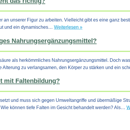
ht das richtig?
 an unserer Figur zu arbeiten. Vielleicht gibt es eine ganz bes
Durch
 Haut und ein dynamisches…
Weiterlesen »
Abnehmen
tiges Nahrungsergänzungsmittel?
zur
straffer
Haut
nsäure als herkömmliches Nahrungsergänzungsmittel. Doch was
–
che Alterung zu verlangsamen, den Körper zu stärken und ein s
Wie
geht
t mit Faltenbildung?
das
richtig?
gesetzt und muss sich gegen Umweltangriffe und übermäßige St
den. Wie können tiefe Falten im Gesicht behandelt werden? Als…
W