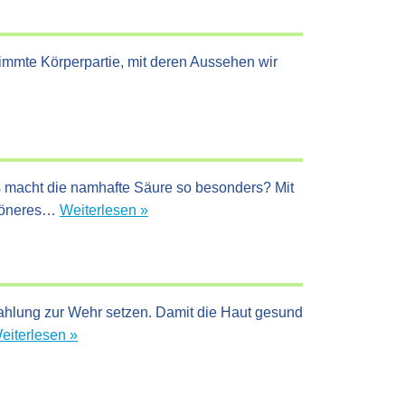
steckt
dahinter
und
timmte Körperpartie, mit deren Aussehen wir
was
kann
man
dagegen
tun?
 macht die namhafte Säure so besonders? Mit
Hyaluronsäure
chöneres…
Weiterlesen »
–
Lifestyletrend
oder
wichtiges
rahlung zur Wehr setzen. Damit die Haut gesund
Nahrungsergänzungsmittel?
Hautgesundheit
eiterlesen »
–
weshalb
reagiert