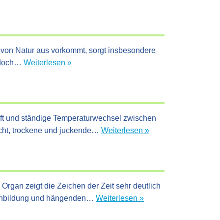
r von Natur aus vorkommt, sorgt insbesondere
Hyaluronsäure
jedoch…
Weiterlesen »
als
Schlüssel
zur
jugendlichen
luft und ständige Temperaturwechsel zwischen
Haut:
Die
icht, trockene und juckende…
Weiterlesen »
Wirkungen
beste
und
Winterpflege
Anwendungen
für
empfindliche
rgan zeigt die Zeichen der Zeit sehr deutlich
Haut
Hautalterung:
altenbildung und hängenden…
Weiterlesen »
Was