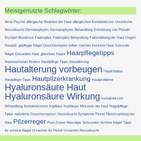
Meistgenutzte Schlagwörter:
Akne Psyche
allergische Reaktion der Haut
allergisches Kontaktekzem
chronische
Nesselsucht
Dermatophyten
Dermatophyten Behandlung
Entstehung von Pickeln
Erysipel Wundrose
Fadenpilze
Fadenpilze Behandlung
Faltenbildung der Haut
Gegen
Hautpilz
gepflegte Nägel
Gesichtsmaske selber machen trockene Haut
Gesunde
Haarpflegetipps
Nägel
Gesundes Haar
glanzlose Haare
Haarwachstum fördern
Handpflege Tipps
Hautalterung
Hautalterung vorbeugen
Hautirritation
Hautpilzerkrankung
Hautpflege-Tipps
Hautprobleme
Hyaluronsäure Haut
Hyaluronsäure Wirkung
Kontaktekzem
Behandlung
Kontaktekzeme
Kopflaus
Kopfläuse
Mykosen der Haut
Nagelpflege-
Tipps
natürliche Gesichtsmasken
Nesselsucht Symptome
Pickel
Pilzerkrankung der
Pilzerreger
Haut
Post-Zoster-Neuralgie
Schrunden
Schöne Nägel
Tipps
für schöne Nägel
Ursachen für Pickel
Ursachen Nesselsucht