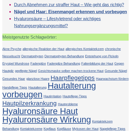
Durch Abnehmen zur straffer Haut – Wie geht das richtig?
Nägel und Haar: Eisenmangel erkennen und vorbeugen
Hyaluronsäure – Lifestyletrend oder wichtiges
Nahrungsergänzungsmittel?
Meistgenutzte Schlagwörter:
Akne Psyche
allergische Reaktion der Haut
allergisches Kontaktekzem
chronische
Nesselsucht
Dermatophyten
Dermatophyten Behandlung
Entstehung von Pickeln
Erysipel Wundrose
Fadenpilze
Fadenpilze Behandlung
Faltenbildung der Haut
Gegen
Hautpilz
gepflegte Nägel
Gesichtsmaske selber machen trockene Haut
Gesunde Nägel
Haarpflegetipps
Gesundes Haar
glanzlose Haare
Haarwachstum fördern
Hautalterung
Handpflege Tipps
Hautalterung
vorbeugen
Hautirritation
Hautpflege-Tipps
Hautpilzerkrankung
Hautprobleme
Hyaluronsäure Haut
Hyaluronsäure Wirkung
Kontaktekzem
Behandlung
Kontaktekzeme
Kopflaus
Kopfläuse
Mykosen der Haut
Nagelpflege-Tipps