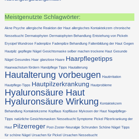
Meistgenutzte Schlagwörter:
Akne Psyche
allergische Reaktion der Haut
allergisches Kontaktekzem
chronische
Nesselsucht
Dermatophyten
Dermatophyten Behandlung
Entstehung von Pickeln
Erysipel Wundrose
Fadenpilze
Fadenpilze Behandlung
Faltenbildung der Haut
Gegen
Hautpilz
gepflegte Nägel
Gesichtsmaske selber machen trockene Haut
Gesunde
Haarpflegetipps
Nägel
Gesundes Haar
glanzlose Haare
Haarwachstum fördern
Handpflege Tipps
Hautalterung
Hautalterung vorbeugen
Hautirritation
Hautpilzerkrankung
Hautpflege-Tipps
Hautprobleme
Hyaluronsäure Haut
Hyaluronsäure Wirkung
Kontaktekzem
Behandlung
Kontaktekzeme
Kopflaus
Kopfläuse
Mykosen der Haut
Nagelpflege-
Tipps
natürliche Gesichtsmasken
Nesselsucht Symptome
Pickel
Pilzerkrankung der
Pilzerreger
Haut
Post-Zoster-Neuralgie
Schrunden
Schöne Nägel
Tipps
für schöne Nägel
Ursachen für Pickel
Ursachen Nesselsucht