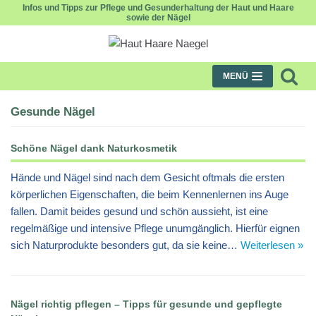
Infos und Tipps zur Pflege und Gesunderhaltung der Haut und Haare
sowie der Nägel
Zum
Inhalt
MENÜ
Gesunde Nägel
Schöne Nägel dank Naturkosmetik
Hände und Nägel sind nach dem Gesicht oftmals die ersten
körperlichen Eigenschaften, die beim Kennenlernen ins Auge
fallen. Damit beides gesund und schön aussieht, ist eine
regelmäßige und intensive Pflege unumgänglich. Hierfür eignen
sich Naturprodukte besonders gut, da sie keine…
Weiterlesen »
Nägel richtig pflegen – Tipps für gesunde und gepflegte