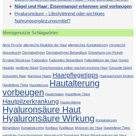
Nägel und Haar: Eisenmangel erkennen und vorbeugen
Hyaluronsäure – Lifestyletrend oder wichtiges
Nahrungsergänzungsmittel?
Meistgenutzte Schlagwörter:
Akne Psyche
allergische Reaktion der Haut
allergisches Kontaktekzem
chronische
Nesselsucht
Dermatophyten
Dermatophyten Behandlung
Entstehung von Pickeln
Erysipel Wundrose
Fadenpilze
Fadenpilze Behandlung
Faltenbildung der Haut
Gegen
Hautpilz
gepflegte Nägel
Gesichtsmaske selber machen trockene Haut
Gesunde Nägel
Haarpflegetipps
Gesundes Haar
glanzlose Haare
Haarwachstum fördern
Hautalterung
Handpflege Tipps
Hautalterung
vorbeugen
Hautirritation
Hautpflege-Tipps
Hautpilzerkrankung
Hautprobleme
Hyaluronsäure Haut
Hyaluronsäure Wirkung
Kontaktekzem
Behandlung
Kontaktekzeme
Kopflaus
Kopfläuse
Mykosen der Haut
Nagelpflege-Tipps
natürliche Gesichtsmasken
Nesselsucht Symptome
Pickel
Pilzerkrankung der Haut