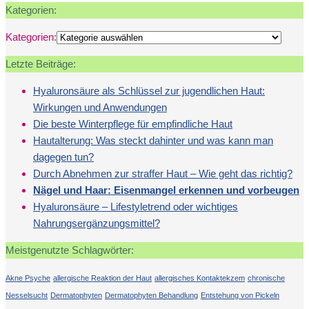
Kategorien:
Kategorien:
Letzte Beiträge:
Hyaluronsäure als Schlüssel zur jugendlichen Haut:
Wirkungen und Anwendungen
Die beste Winterpflege für empfindliche Haut
Hautalterung: Was steckt dahinter und was kann man
dagegen tun?
Durch Abnehmen zur straffer Haut – Wie geht das richtig?
Nägel und Haar: Eisenmangel erkennen und vorbeugen
Hyaluronsäure – Lifestyletrend oder wichtiges
Nahrungsergänzungsmittel?
Meistgenutzte Schlagwörter:
Akne Psyche
allergische Reaktion der Haut
allergisches Kontaktekzem
chronische
Nesselsucht
Dermatophyten
Dermatophyten Behandlung
Entstehung von Pickeln