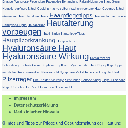
Erysipel Wundrose
Fadenpilze
Fadenpilze Behandlung
Faltenbildung der Haut
Gegen
Hautpilz
gepflegte Nägel
Gesichtsmaske selber machen trockene Haut
Gesunde Nägel
Haarpflegetipps
Gesundes Haar
glanzlose Haare
Haarwachstum fördern
Hautalterung
Handpflege Tipps
Hautalterung
vorbeugen
Hautirritation
Hautpflege-Tipps
Hautpilzerkrankung
Hautprobleme
Hyaluronsäure Haut
Hyaluronsäure Wirkung
Kontaktekzem
Behandlung
Kontaktekzeme
Kopflaus
Kopfläuse
Mykosen der Haut
Nagelpflege-Tipps
natürliche Gesichtsmasken
Nesselsucht Symptome
Pickel
Pilzerkrankung der Haut
Pilzerreger
Post-Zoster-Neuralgie
Schrunden
Schöne Nägel
Tipps für schöne
Nägel
Ursachen für Pickel
Ursachen Nesselsucht
Impressum
Datenschutzerklärung
Medizinischer Hinweis
© Infos und Tipps zur Pflege und Gesunderhaltung der Haut und