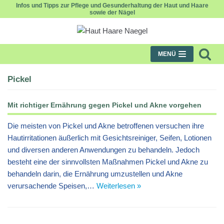
Infos und Tipps zur Pflege und Gesunderhaltung der Haut und Haare
sowie der Nägel
Zum
Inhalt
MENÜ
Pickel
Mit richtiger Ernährung gegen Pickel und Akne vorgehen
Die meisten von Pickel und Akne betroffenen versuchen ihre
Hautirritationen äußerlich mit Gesichtsreiniger, Seifen, Lotionen
und diversen anderen Anwendungen zu behandeln. Jedoch
besteht eine der sinnvollsten Maßnahmen Pickel und Akne zu
behandeln darin, die Ernährung umzustellen und Akne
verursachende Speisen,…
Weiterlesen »