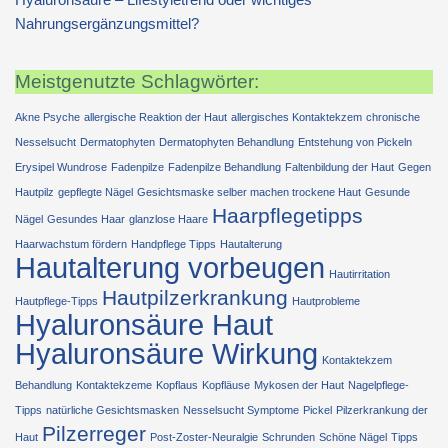
Nahrungsergänzungsmittel?
Meistgenutzte Schlagwörter:
Akne Psyche
allergische Reaktion der Haut
allergisches Kontaktekzem
chronische
Nesselsucht
Dermatophyten
Dermatophyten Behandlung
Entstehung von Pickeln
Erysipel Wundrose
Fadenpilze
Fadenpilze Behandlung
Faltenbildung der Haut
Gegen
Hautpilz
gepflegte Nägel
Gesichtsmaske selber machen trockene Haut
Gesunde
Haarpflegetipps
Nägel
Gesundes Haar
glanzlose Haare
Haarwachstum fördern
Handpflege Tipps
Hautalterung
Hautalterung vorbeugen
Hautirritation
Hautpilzerkrankung
Hautpflege-Tipps
Hautprobleme
Hyaluronsäure Haut
Hyaluronsäure Wirkung
Kontaktekzem
Behandlung
Kontaktekzeme
Kopflaus
Kopfläuse
Mykosen der Haut
Nagelpflege-
Tipps
natürliche Gesichtsmasken
Nesselsucht Symptome
Pickel
Pilzerkrankung der
Pilzerreger
Haut
Post-Zoster-Neuralgie
Schrunden
Schöne Nägel
Tipps