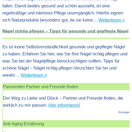
fallen. Damit beides gesund und schön aussieht, ist eine
regelmäßige und intensive Pflege unumgänglich. Hierfür eignen
Sch
sich Naturprodukte besonders gut, da sie keine…
Weiterlesen »
Näg
Nägel richtig pflegen – Tipps für gesunde und gepflegte Nägel
dan
Nat
Es ist keine Selbstverständlichkeit gesunde und gepflegte Nägel
zu haben. Erfahren Sie hier, wie Sie Ihre Nägel richtig pflegen und
was Sie bei der Nagelpflege berücksichtigen sollten. Tipps für
schöne Nägel – Nägel richtig pflegen Verzichten Sie hin und
Nägel
wieder…
Weiterlesen »
richtig
Passenden Partner und Freunde finden
pflegen
–
Der Weg zu Liebe und Glück – Partner und Freunde finden, die
Tipps
wirklich zu mir passen.
Hier informieren!
für
Anzeige
gesunde
Anti-Aging Ernährung
und
gepflegte