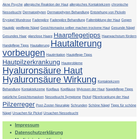
Akne Psyche
allergische Reaktion der Haut
allergisches Kontaktekzem
chronische
Nesselsucht
Dermatophyten
Dermatophyten Behandlung
Entstehung von Pickeln
Erysipel Wundrose
Fadenpilze
Fadenpilze Behandlung
Faltenbildung der Haut
Gegen
Hautpilz
gepflegte Nägel
Gesichtsmaske selber machen trockene Haut
Gesunde Nägel
Haarpflegetipps
Gesundes Haar
glanzlose Haare
Haarwachstum fördern
Hautalterung
Handpflege Tipps
Hautalterung
vorbeugen
Hautirritation
Hautpflege-Tipps
Hautpilzerkrankung
Hautprobleme
Hyaluronsäure Haut
Hyaluronsäure Wirkung
Kontaktekzem
Behandlung
Kontaktekzeme
Kopflaus
Kopfläuse
Mykosen der Haut
Nagelpflege-Tipps
natürliche Gesichtsmasken
Nesselsucht Symptome
Pickel
Pilzerkrankung der Haut
Pilzerreger
Post-Zoster-Neuralgie
Schrunden
Schöne Nägel
Tipps für schöne
Nägel
Ursachen für Pickel
Ursachen Nesselsucht
Impressum
Datenschutzerklärung