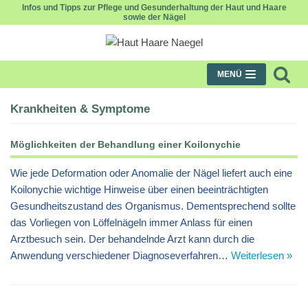
Infos und Tipps zur Pflege und Gesunderhaltung der Haut und Haare
sowie der Nägel
Zum
Inhalt
MENÜ
Krankheiten & Symptome
Möglichkeiten der Behandlung einer Koilonychie
Wie jede Deformation oder Anomalie der Nägel liefert auch eine
Koilonychie wichtige Hinweise über einen beeinträchtigten
Gesundheitszustand des Organismus. Dementsprechend sollte
das Vorliegen von Löffelnägeln immer Anlass für einen
Arztbesuch sein. Der behandelnde Arzt kann durch die
Anwendung verschiedener Diagnoseverfahren…
Weiterlesen »