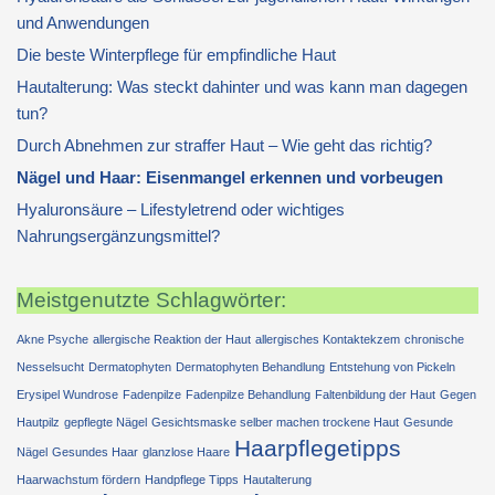
und Anwendungen
Die beste Winterpflege für empfindliche Haut
Hautalterung: Was steckt dahinter und was kann man dagegen
tun?
Durch Abnehmen zur straffer Haut – Wie geht das richtig?
Nägel und Haar: Eisenmangel erkennen und vorbeugen
Hyaluronsäure – Lifestyletrend oder wichtiges
Nahrungsergänzungsmittel?
Meistgenutzte Schlagwörter:
Akne Psyche
allergische Reaktion der Haut
allergisches Kontaktekzem
chronische
Nesselsucht
Dermatophyten
Dermatophyten Behandlung
Entstehung von Pickeln
Erysipel Wundrose
Fadenpilze
Fadenpilze Behandlung
Faltenbildung der Haut
Gegen
Hautpilz
gepflegte Nägel
Gesichtsmaske selber machen trockene Haut
Gesunde
Haarpflegetipps
Nägel
Gesundes Haar
glanzlose Haare
Haarwachstum fördern
Handpflege Tipps
Hautalterung