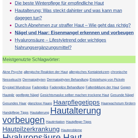
Die beste Winterpflege für empfindliche Haut
Hautalterung: Was steckt dahinter und was kann man
dagegen tun?
Durch Abnehmen zur straffer Haut – Wie geht das richtig?
Nägel und Haar: Eisenmangel erkennen und vorbeugen
Hyaluronsäure – Lifestyletrend oder wichtiges
Nahrungsergänzungsmittel?
Meistgenutzte Schlagwörter:
Akne Psyche
allergische Reaktion der Haut
allergisches Kontaktekzem
chronische
Nesselsucht
Dermatophyten
Dermatophyten Behandlung
Entstehung von Pickeln
Erysipel Wundrose
Fadenpilze
Fadenpilze Behandlung
Faltenbildung der Haut
Gegen
Hautpilz
gepflegte Nägel
Gesichtsmaske selber machen trockene Haut
Gesunde Nägel
Haarpflegetipps
Gesundes Haar
glanzlose Haare
Haarwachstum fördern
Hautalterung
Handpflege Tipps
Hautalterung
vorbeugen
Hautirritation
Hautpflege-Tipps
Hautpilzerkrankung
Hautprobleme
Hyaluronsäure Haut