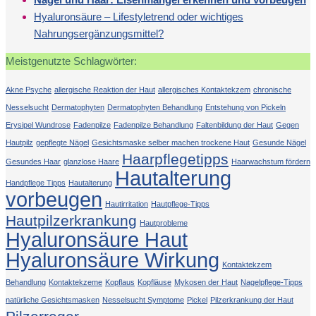
Hyaluronsäure – Lifestyletrend oder wichtiges
Nahrungsergänzungsmittel?
Meistgenutzte Schlagwörter:
Akne Psyche
allergische Reaktion der Haut
allergisches Kontaktekzem
chronische
Nesselsucht
Dermatophyten
Dermatophyten Behandlung
Entstehung von Pickeln
Erysipel Wundrose
Fadenpilze
Fadenpilze Behandlung
Faltenbildung der Haut
Gegen
Hautpilz
gepflegte Nägel
Gesichtsmaske selber machen trockene Haut
Gesunde Nägel
Haarpflegetipps
Gesundes Haar
glanzlose Haare
Haarwachstum fördern
Hautalterung
Handpflege Tipps
Hautalterung
vorbeugen
Hautirritation
Hautpflege-Tipps
Hautpilzerkrankung
Hautprobleme
Hyaluronsäure Haut
Hyaluronsäure Wirkung
Kontaktekzem
Behandlung
Kontaktekzeme
Kopflaus
Kopfläuse
Mykosen der Haut
Nagelpflege-Tipps
natürliche Gesichtsmasken
Nesselsucht Symptome
Pickel
Pilzerkrankung der Haut