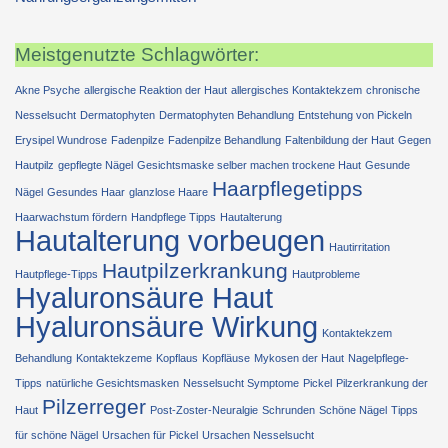
Meistgenutzte Schlagwörter:
Akne Psyche
allergische Reaktion der Haut
allergisches Kontaktekzem
chronische
Nesselsucht
Dermatophyten
Dermatophyten Behandlung
Entstehung von Pickeln
Erysipel Wundrose
Fadenpilze
Fadenpilze Behandlung
Faltenbildung der Haut
Gegen
Hautpilz
gepflegte Nägel
Gesichtsmaske selber machen trockene Haut
Gesunde
Haarpflegetipps
Nägel
Gesundes Haar
glanzlose Haare
Haarwachstum fördern
Handpflege Tipps
Hautalterung
Hautalterung vorbeugen
Hautirritation
Hautpilzerkrankung
Hautpflege-Tipps
Hautprobleme
Hyaluronsäure Haut
Hyaluronsäure Wirkung
Kontaktekzem
Behandlung
Kontaktekzeme
Kopflaus
Kopfläuse
Mykosen der Haut
Nagelpflege-
Tipps
natürliche Gesichtsmasken
Nesselsucht Symptome
Pickel
Pilzerkrankung der
Pilzerreger
Haut
Post-Zoster-Neuralgie
Schrunden
Schöne Nägel
Tipps
für schöne Nägel
Ursachen für Pickel
Ursachen Nesselsucht