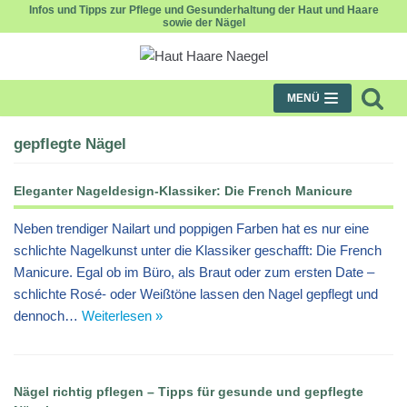
Infos und Tipps zur Pflege und Gesunderhaltung der Haut und Haare
sowie der Nägel
Zum
Inhalt
MENÜ
gepflegte Nägel
Eleganter Nageldesign-Klassiker: Die French Manicure
Neben trendiger Nailart und poppigen Farben hat es nur eine
schlichte Nagelkunst unter die Klassiker geschafft: Die French
Manicure. Egal ob im Büro, als Braut oder zum ersten Date –
schlichte Rosé- oder Weißtöne lassen den Nagel gepflegt und
dennoch…
Weiterlesen »
Nägel richtig pflegen – Tipps für gesunde und gepflegte