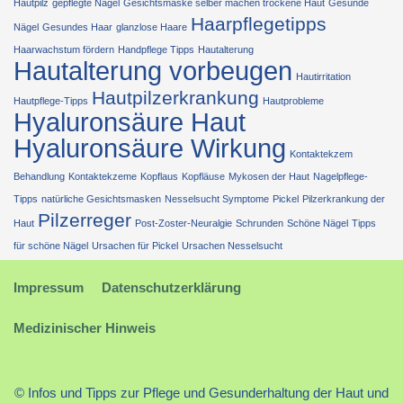
Hautpilz
gepflegte Nägel
Gesichtsmaske selber machen trockene Haut
Gesunde
Haarpflegetipps
Nägel
Gesundes Haar
glanzlose Haare
Haarwachstum fördern
Handpflege Tipps
Hautalterung
Hautalterung vorbeugen
Hautirritation
Hautpilzerkrankung
Hautpflege-Tipps
Hautprobleme
Hyaluronsäure Haut
Hyaluronsäure Wirkung
Kontaktekzem
Behandlung
Kontaktekzeme
Kopflaus
Kopfläuse
Mykosen der Haut
Nagelpflege-
Tipps
natürliche Gesichtsmasken
Nesselsucht Symptome
Pickel
Pilzerkrankung der
Pilzerreger
Haut
Post-Zoster-Neuralgie
Schrunden
Schöne Nägel
Tipps
für schöne Nägel
Ursachen für Pickel
Ursachen Nesselsucht
Impressum
Datenschutzerklärung
Medizinischer Hinweis
© Infos und Tipps zur Pflege und Gesunderhaltung der Haut und