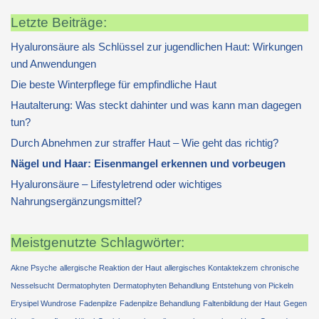
Letzte Beiträge:
Hyaluronsäure als Schlüssel zur jugendlichen Haut: Wirkungen
und Anwendungen
Die beste Winterpflege für empfindliche Haut
Hautalterung: Was steckt dahinter und was kann man dagegen
tun?
Durch Abnehmen zur straffer Haut – Wie geht das richtig?
Nägel und Haar: Eisenmangel erkennen und vorbeugen
Hyaluronsäure – Lifestyletrend oder wichtiges
Nahrungsergänzungsmittel?
Meistgenutzte Schlagwörter:
Akne Psyche
allergische Reaktion der Haut
allergisches Kontaktekzem
chronische
Nesselsucht
Dermatophyten
Dermatophyten Behandlung
Entstehung von Pickeln
Erysipel Wundrose
Fadenpilze
Fadenpilze Behandlung
Faltenbildung der Haut
Gegen