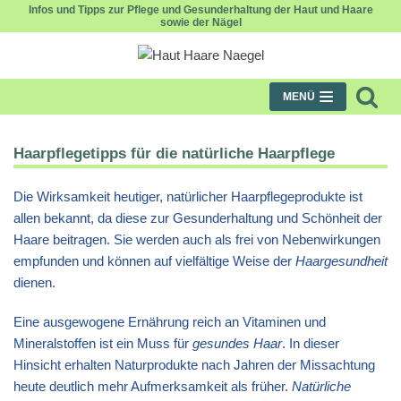
Infos und Tipps zur Pflege und Gesunderhaltung der Haut und Haare
sowie der Nägel
Zum
Inhalt
MENÜ
Haarpflegetipps für die natürliche Haarpflege
Die Wirksamkeit heutiger, natürlicher Haarpflegeprodukte ist
allen bekannt, da diese zur Gesunderhaltung und Schönheit der
Haare beitragen. Sie werden auch als frei von Nebenwirkungen
empfunden und können auf vielfältige Weise der
Haargesundheit
dienen.
Eine ausgewogene Ernährung reich an Vitaminen und
Mineralstoffen ist ein Muss für
gesundes Haar
. In dieser
Hinsicht erhalten Naturprodukte nach Jahren der Missachtung
heute deutlich mehr Aufmerksamkeit als früher.
Natürliche