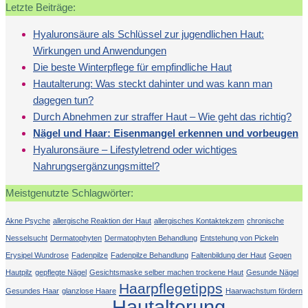
Letzte Beiträge:
Hyaluronsäure als Schlüssel zur jugendlichen Haut:
Wirkungen und Anwendungen
Die beste Winterpflege für empfindliche Haut
Hautalterung: Was steckt dahinter und was kann man
dagegen tun?
Durch Abnehmen zur straffer Haut – Wie geht das richtig?
Nägel und Haar: Eisenmangel erkennen und vorbeugen
Hyaluronsäure – Lifestyletrend oder wichtiges
Nahrungsergänzungsmittel?
Meistgenutzte Schlagwörter:
Akne Psyche
allergische Reaktion der Haut
allergisches Kontaktekzem
chronische
Nesselsucht
Dermatophyten
Dermatophyten Behandlung
Entstehung von Pickeln
Erysipel Wundrose
Fadenpilze
Fadenpilze Behandlung
Faltenbildung der Haut
Gegen
Hautpilz
gepflegte Nägel
Gesichtsmaske selber machen trockene Haut
Gesunde Nägel
Haarpflegetipps
Gesundes Haar
glanzlose Haare
Haarwachstum fördern
Hautalterung