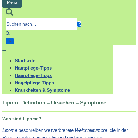
Menü
Navigation
umschalten
Suchen
nach…
Navigation
umschalten
Startseite
Hautpflege-Tipps
Haarpflege-Tipps
Nagelpflege-Tipps
Krankheiten & Symptome
Lipom: Definition – Ursachen – Symptome
Was sind Lipome?
Lipome
beschreiben weitverbreitete
Weichteiltumore
, die in der
Regel harmlos und gutartig sind und vorrangig aus