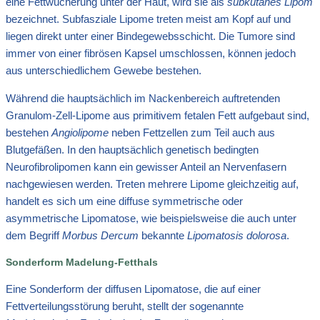
eine Fettwucherung unter der Haut, wird sie als
subkutanes Lipom
bezeichnet. Subfasziale Lipome treten meist am Kopf auf und
liegen direkt unter einer Bindegewebsschicht. Die Tumore sind
immer von einer fibrösen Kapsel umschlossen, können jedoch
aus unterschiedlichem Gewebe bestehen.
Während die hauptsächlich im Nackenbereich auftretenden
Granulom-Zell-Lipome aus primitivem fetalen Fett aufgebaut sind,
bestehen
Angiolipome
neben Fettzellen zum Teil auch aus
Blutgefäßen. In den hauptsächlich genetisch bedingten
Neurofibrolipomen kann ein gewisser Anteil an Nervenfasern
nachgewiesen werden. Treten mehrere Lipome gleichzeitig auf,
handelt es sich um eine diffuse symmetrische oder
asymmetrische Lipomatose, wie beispielsweise die auch unter
dem Begriff
Morbus Dercum
bekannte
Lipomatosis dolorosa
.
Sonderform Madelung-Fetthals
Eine Sonderform der diffusen Lipomatose, die auf einer
Fettverteilungsstörung beruht, stellt der sogenannte