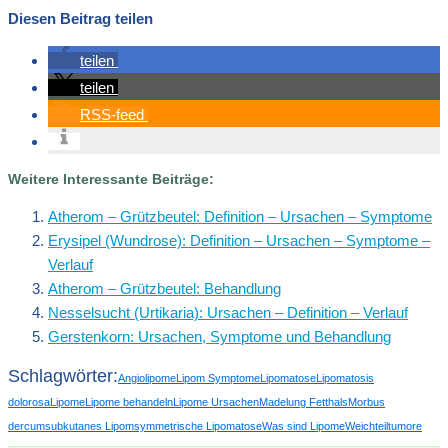
Diesen Beitrag teilen
teilen
teilen
RSS-feed
Weitere Interessante Beiträge:
Atherom – Grützbeutel: Definition – Ursachen – Symptome
Erysipel (Wundrose): Definition – Ursachen – Symptome –
Verlauf
Atherom – Grützbeutel: Behandlung
Nesselsucht (Urtikaria): Ursachen – Definition – Verlauf
Gerstenkorn: Ursachen, Symptome und Behandlung
Schlagwörter:
Angiolipome
Lipom Symptome
Lipomatose
Lipomatosis
dolorosa
Lipome
Lipome behandeln
Lipome Ursachen
Madelung Fetthals
Morbus
dercum
subkutanes Lipom
symmetrische Lipomatose
Was sind Lipome
Weichteiltumore