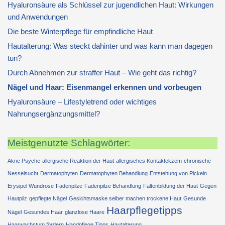
Hyaluronsäure als Schlüssel zur jugendlichen Haut: Wirkungen
und Anwendungen
Die beste Winterpflege für empfindliche Haut
Hautalterung: Was steckt dahinter und was kann man dagegen
tun?
Durch Abnehmen zur straffer Haut – Wie geht das richtig?
Nägel und Haar: Eisenmangel erkennen und vorbeugen
Hyaluronsäure – Lifestyletrend oder wichtiges
Nahrungsergänzungsmittel?
Meistgenutzte Schlagwörter:
Akne Psyche
allergische Reaktion der Haut
allergisches Kontaktekzem
chronische
Nesselsucht
Dermatophyten
Dermatophyten Behandlung
Entstehung von Pickeln
Erysipel Wundrose
Fadenpilze
Fadenpilze Behandlung
Faltenbildung der Haut
Gegen
Hautpilz
gepflegte Nägel
Gesichtsmaske selber machen trockene Haut
Gesunde
Haarpflegetipps
Nägel
Gesundes Haar
glanzlose Haare
Haarwachstum fördern
Handpflege Tipps
Hautalterung