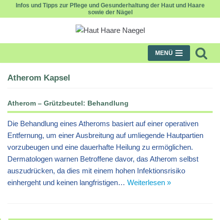
Infos und Tipps zur Pflege und Gesunderhaltung der Haut und Haare
sowie der Nägel
Zum
Inhalt
MENÜ
Atherom Kapsel
Atherom – Grützbeutel: Behandlung
Die Behandlung eines Atheroms basiert auf einer operativen
Entfernung, um einer Ausbreitung auf umliegende Hautpartien
vorzubeugen und eine dauerhafte Heilung zu ermöglichen.
Dermatologen warnen Betroffene davor, das Atherom selbst
auszudrücken, da dies mit einem hohen Infektionsrisiko
einhergeht und keinen langfristigen…
Weiterlesen »