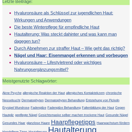
Letzte Beiträge:
Hyaluronsäure als Schlüssel zur jugendlichen Haut:
Wirkungen und Anwendungen
Die beste Winterpflege für empfindliche Haut
Hautalterung: Was steckt dahinter und was kann man
dagegen tun?
Durch Abnehmen zur straffer Haut – Wie geht das richtig?
Nägel und Haar: Eisenmangel erkennen und vorbeugen
Hyaluronsäure – Lifestyletrend oder wichtiges
Nahrungsergänzungsmittel?
Meistgenutzte Schlagwörter:
Akne Psyche
allergische Reaktion der Haut
allergisches Kontaktekzem
chronische
Nesselsucht
Dermatophyten
Dermatophyten Behandlung
Entstehung von Pickeln
Erysipel Wundrose
Fadenpilze
Fadenpilze Behandlung
Faltenbildung der Haut
Gegen
Hautpilz
gepflegte Nägel
Gesichtsmaske selber machen trockene Haut
Gesunde Nägel
Haarpflegetipps
Gesundes Haar
glanzlose Haare
Haarwachstum fördern
Hautalterung
Handpflege Tipps
Hautalterung