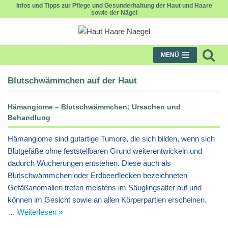
Infos und Tipps zur Pflege und Gesunderhaltung der Haut und Haare
sowie der Nägel
Zum
Inhalt
MENÜ
Blutschwämmchen auf der Haut
Hämangiome – Blutschwämmchen: Ursachen und
Behandlung
Hämangiome sind gutartige Tumore, die sich bilden, wenn sich
Blutgefäße ohne feststellbaren Grund weiterentwickeln und
dadurch Wucherungen entstehen. Diese auch als
Blutschwämmchen oder Erdbeerflecken bezeichneten
Gefäßanomalien treten meistens im Säuglingsalter auf und
können im Gesicht sowie an allen Körperpartien erscheinen.
…
Weiterlesen »