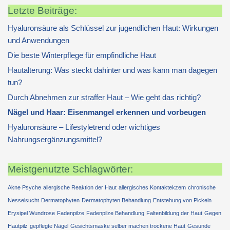
Letzte Beiträge:
Hyaluronsäure als Schlüssel zur jugendlichen Haut: Wirkungen
und Anwendungen
Die beste Winterpflege für empfindliche Haut
Hautalterung: Was steckt dahinter und was kann man dagegen
tun?
Durch Abnehmen zur straffer Haut – Wie geht das richtig?
Nägel und Haar: Eisenmangel erkennen und vorbeugen
Hyaluronsäure – Lifestyletrend oder wichtiges
Nahrungsergänzungsmittel?
Meistgenutzte Schlagwörter:
Akne Psyche
allergische Reaktion der Haut
allergisches Kontaktekzem
chronische
Nesselsucht
Dermatophyten
Dermatophyten Behandlung
Entstehung von Pickeln
Erysipel Wundrose
Fadenpilze
Fadenpilze Behandlung
Faltenbildung der Haut
Gegen
Hautpilz
gepflegte Nägel
Gesichtsmaske selber machen trockene Haut
Gesunde