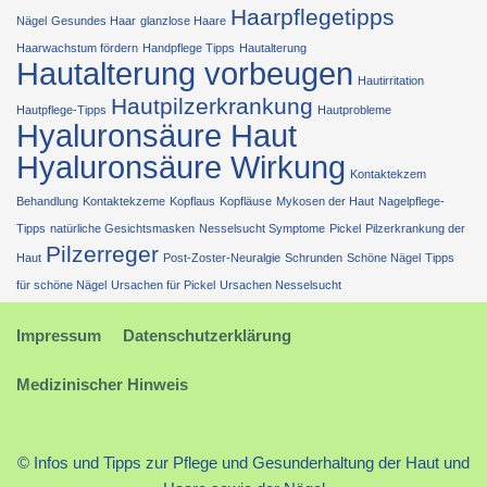
Haarpflegetipps
Nägel
Gesundes Haar
glanzlose Haare
Haarwachstum fördern
Handpflege Tipps
Hautalterung
Hautalterung vorbeugen
Hautirritation
Hautpilzerkrankung
Hautpflege-Tipps
Hautprobleme
Hyaluronsäure Haut
Hyaluronsäure Wirkung
Kontaktekzem
Behandlung
Kontaktekzeme
Kopflaus
Kopfläuse
Mykosen der Haut
Nagelpflege-
Tipps
natürliche Gesichtsmasken
Nesselsucht Symptome
Pickel
Pilzerkrankung der
Pilzerreger
Haut
Post-Zoster-Neuralgie
Schrunden
Schöne Nägel
Tipps
für schöne Nägel
Ursachen für Pickel
Ursachen Nesselsucht
Impressum
Datenschutzerklärung
Medizinischer Hinweis
© Infos und Tipps zur Pflege und Gesunderhaltung der Haut und