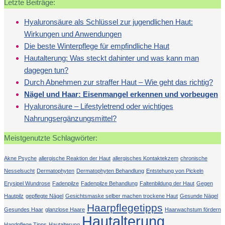
Letzte Beiträge:
Hyaluronsäure als Schlüssel zur jugendlichen Haut:
Wirkungen und Anwendungen
Die beste Winterpflege für empfindliche Haut
Hautalterung: Was steckt dahinter und was kann man
dagegen tun?
Durch Abnehmen zur straffer Haut – Wie geht das richtig?
Nägel und Haar: Eisenmangel erkennen und vorbeugen
Hyaluronsäure – Lifestyletrend oder wichtiges
Nahrungsergänzungsmittel?
Meistgenutzte Schlagwörter:
Akne Psyche
allergische Reaktion der Haut
allergisches Kontaktekzem
chronische
Nesselsucht
Dermatophyten
Dermatophyten Behandlung
Entstehung von Pickeln
Erysipel Wundrose
Fadenpilze
Fadenpilze Behandlung
Faltenbildung der Haut
Gegen
Hautpilz
gepflegte Nägel
Gesichtsmaske selber machen trockene Haut
Gesunde Nägel
Haarpflegetipps
Gesundes Haar
glanzlose Haare
Haarwachstum fördern
Hautalterung
Handpflege Tipps
Hautalterung