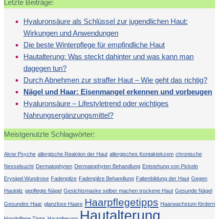
Letzte Beiträge:
Hyaluronsäure als Schlüssel zur jugendlichen Haut:
Wirkungen und Anwendungen
Die beste Winterpflege für empfindliche Haut
Hautalterung: Was steckt dahinter und was kann man
dagegen tun?
Durch Abnehmen zur straffer Haut – Wie geht das richtig?
Nägel und Haar: Eisenmangel erkennen und vorbeugen
Hyaluronsäure – Lifestyletrend oder wichtiges
Nahrungsergänzungsmittel?
Meistgenutzte Schlagwörter:
Akne Psyche
allergische Reaktion der Haut
allergisches Kontaktekzem
chronische
Nesselsucht
Dermatophyten
Dermatophyten Behandlung
Entstehung von Pickeln
Erysipel Wundrose
Fadenpilze
Fadenpilze Behandlung
Faltenbildung der Haut
Gegen
Hautpilz
gepflegte Nägel
Gesichtsmaske selber machen trockene Haut
Gesunde Nägel
Haarpflegetipps
Gesundes Haar
glanzlose Haare
Haarwachstum fördern
Hautalterung
Handpflege Tipps
Hautalterung