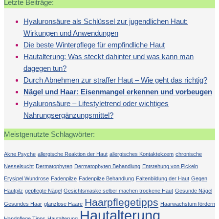
Letzte Beiträge:
Hyaluronsäure als Schlüssel zur jugendlichen Haut:
Wirkungen und Anwendungen
Die beste Winterpflege für empfindliche Haut
Hautalterung: Was steckt dahinter und was kann man
dagegen tun?
Durch Abnehmen zur straffer Haut – Wie geht das richtig?
Nägel und Haar: Eisenmangel erkennen und vorbeugen
Hyaluronsäure – Lifestyletrend oder wichtiges
Nahrungsergänzungsmittel?
Meistgenutzte Schlagwörter:
Akne Psyche
allergische Reaktion der Haut
allergisches Kontaktekzem
chronische
Nesselsucht
Dermatophyten
Dermatophyten Behandlung
Entstehung von Pickeln
Erysipel Wundrose
Fadenpilze
Fadenpilze Behandlung
Faltenbildung der Haut
Gegen
Hautpilz
gepflegte Nägel
Gesichtsmaske selber machen trockene Haut
Gesunde Nägel
Haarpflegetipps
Gesundes Haar
glanzlose Haare
Haarwachstum fördern
Hautalterung
Handpflege Tipps
Hautalterung