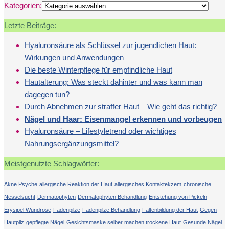
Kategorien:
Letzte Beiträge:
Hyaluronsäure als Schlüssel zur jugendlichen Haut:
Wirkungen und Anwendungen
Die beste Winterpflege für empfindliche Haut
Hautalterung: Was steckt dahinter und was kann man
dagegen tun?
Durch Abnehmen zur straffer Haut – Wie geht das richtig?
Nägel und Haar: Eisenmangel erkennen und vorbeugen
Hyaluronsäure – Lifestyletrend oder wichtiges
Nahrungsergänzungsmittel?
Meistgenutzte Schlagwörter:
Akne Psyche
allergische Reaktion der Haut
allergisches Kontaktekzem
chronische
Nesselsucht
Dermatophyten
Dermatophyten Behandlung
Entstehung von Pickeln
Erysipel Wundrose
Fadenpilze
Fadenpilze Behandlung
Faltenbildung der Haut
Gegen
Hautpilz
gepflegte Nägel
Gesichtsmaske selber machen trockene Haut
Gesunde Nägel