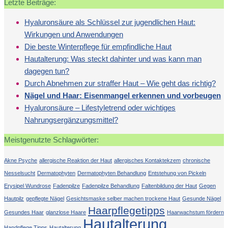
Letzte Beiträge:
Hyaluronsäure als Schlüssel zur jugendlichen Haut:
Wirkungen und Anwendungen
Die beste Winterpflege für empfindliche Haut
Hautalterung: Was steckt dahinter und was kann man
dagegen tun?
Durch Abnehmen zur straffer Haut – Wie geht das richtig?
Nägel und Haar: Eisenmangel erkennen und vorbeugen
Hyaluronsäure – Lifestyletrend oder wichtiges
Nahrungsergänzungsmittel?
Meistgenutzte Schlagwörter:
Akne Psyche
allergische Reaktion der Haut
allergisches Kontaktekzem
chronische
Nesselsucht
Dermatophyten
Dermatophyten Behandlung
Entstehung von Pickeln
Erysipel Wundrose
Fadenpilze
Fadenpilze Behandlung
Faltenbildung der Haut
Gegen
Hautpilz
gepflegte Nägel
Gesichtsmaske selber machen trockene Haut
Gesunde Nägel
Haarpflegetipps
Gesundes Haar
glanzlose Haare
Haarwachstum fördern
Hautalterung
Handpflege Tipps
Hautalterung