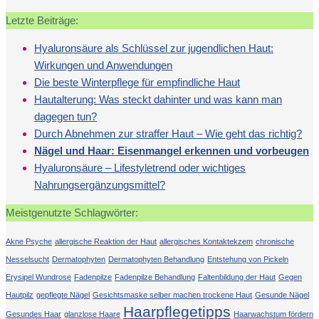
Letzte Beiträge:
Hyaluronsäure als Schlüssel zur jugendlichen Haut:
Wirkungen und Anwendungen
Die beste Winterpflege für empfindliche Haut
Hautalterung: Was steckt dahinter und was kann man
dagegen tun?
Durch Abnehmen zur straffer Haut – Wie geht das richtig?
Nägel und Haar: Eisenmangel erkennen und vorbeugen
Hyaluronsäure – Lifestyletrend oder wichtiges
Nahrungsergänzungsmittel?
Meistgenutzte Schlagwörter:
Akne Psyche
allergische Reaktion der Haut
allergisches Kontaktekzem
chronische
Nesselsucht
Dermatophyten
Dermatophyten Behandlung
Entstehung von Pickeln
Erysipel Wundrose
Fadenpilze
Fadenpilze Behandlung
Faltenbildung der Haut
Gegen
Hautpilz
gepflegte Nägel
Gesichtsmaske selber machen trockene Haut
Gesunde Nägel
Haarpflegetipps
Gesundes Haar
glanzlose Haare
Haarwachstum fördern