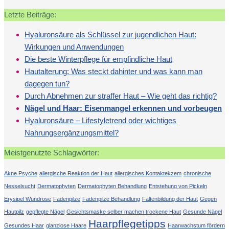
Letzte Beiträge:
Hyaluronsäure als Schlüssel zur jugendlichen Haut:
Wirkungen und Anwendungen
Die beste Winterpflege für empfindliche Haut
Hautalterung: Was steckt dahinter und was kann man
dagegen tun?
Durch Abnehmen zur straffer Haut – Wie geht das richtig?
Nägel und Haar: Eisenmangel erkennen und vorbeugen
Hyaluronsäure – Lifestyletrend oder wichtiges
Nahrungsergänzungsmittel?
Meistgenutzte Schlagwörter:
Akne Psyche
allergische Reaktion der Haut
allergisches Kontaktekzem
chronische
Nesselsucht
Dermatophyten
Dermatophyten Behandlung
Entstehung von Pickeln
Erysipel Wundrose
Fadenpilze
Fadenpilze Behandlung
Faltenbildung der Haut
Gegen
Hautpilz
gepflegte Nägel
Gesichtsmaske selber machen trockene Haut
Gesunde Nägel
Haarpflegetipps
Gesundes Haar
glanzlose Haare
Haarwachstum fördern