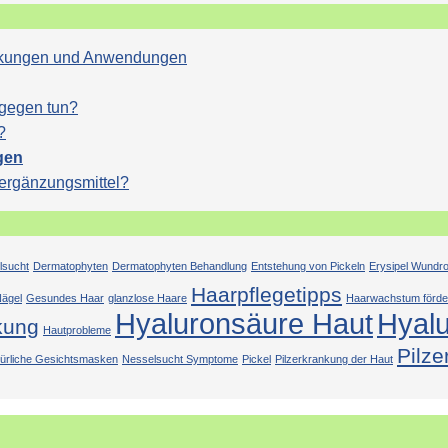
Wirkungen und Anwendungen
agegen tun?
?
gen
sergänzungsmittel?
lsucht
Dermatophyten
Dermatophyten Behandlung
Entstehung von Pickeln
Erysipel Wundr
Haarpflegetipps
ägel
Gesundes Haar
glanzlose Haare
Haarwachstum förde
Hyaluronsäure Haut
Hyal
kung
Hautprobleme
Pilze
türliche Gesichtsmasken
Nesselsucht Symptome
Pickel
Pilzerkrankung der Haut