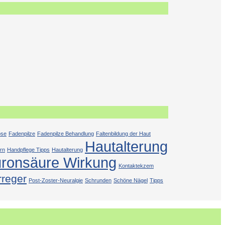
ose
Fadenpilze
Fadenpilze Behandlung
Faltenbildung der Haut
Hautalterung
rn
Handpflege Tipps
Hautalterung
uronsäure Wirkung
Kontaktekzem
rreger
Post-Zoster-Neuralgie
Schrunden
Schöne Nägel
Tipps