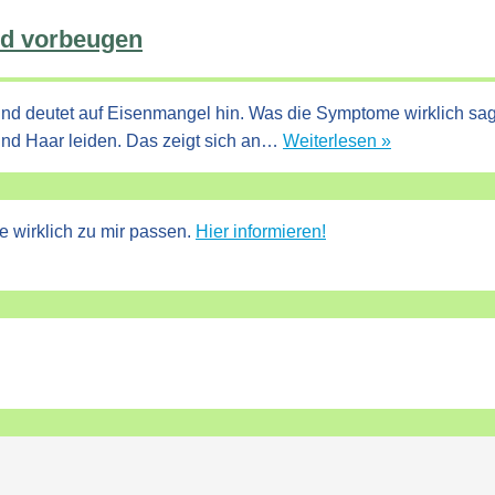
nd vorbeugen
und deutet auf Eisenmangel hin. Was die Symptome wirklich s
Nägel
und Haar leiden. Das zeigt sich an…
Weiterlesen »
und
Haar:
Eisenmange
e wirklich zu mir passen.
Hier informieren!
erkennen
und
vorbeugen