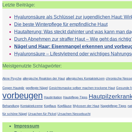
Letzte Beiträge:
Hyaluronsäure als Schlüssel zur jugendlichen Haut: 
Die beste Winterpflege für empfindliche Haut
Hautalterung: Was steckt dahinter und was kann man d
Durch Abnehmen zur straffer Haut – Wie geht das richtig
Nägel und Haar: Eisenmangel erkennen und vorbeu
Hyaluronsäure – Lifestyletrend oder wichtiges Nahrung
Meistgenutzte Schlagwörter:
Akne Psyche
allergische Reaktion der Haut
allergisches Kontaktekzem
chronische Nesse
Gegen Hautpilz
gepflegte Nägel
Gesichtsmaske selber machen trockene Haut
Gesunde N
vorbeugen
Hautpilzerkran
Hautirritation
Hautpflege-Tipps
Behandlung
Kontaktekzeme
Kopflaus
Kopfläuse
Mykosen der Haut
Nagelpflege-Tipps
na
für schöne Nägel
Ursachen für Pickel
Ursachen Nesselsucht
Impressum