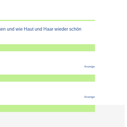
agen und wie Haut und Haar wieder schön
l
Anzeige
Anzeige