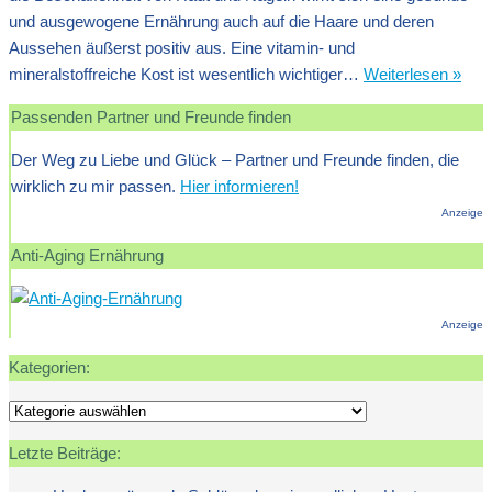
und ausgewogene Ernährung auch auf die Haare und deren
Aussehen äußerst positiv aus. Eine vitamin- und
Haar
mineralstoffreiche Kost ist wesentlich wichtiger…
Weiterlesen »
von
Passenden Partner und Freunde finden
inne
ges
Der Weg zu Liebe und Glück – Partner und Freunde finden, die
Ern
wirklich zu mir passen.
Hier informieren!
für
Anzeige
sch
Anti-Aging Ernährung
Haa
Anzeige
Kategorien:
Kategorien:
Letzte Beiträge: