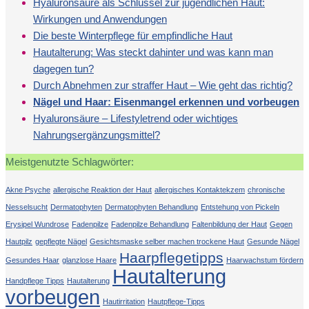
Hyaluronsäure als Schlüssel zur jugendlichen Haut:
Wirkungen und Anwendungen
Die beste Winterpflege für empfindliche Haut
Hautalterung: Was steckt dahinter und was kann man
dagegen tun?
Durch Abnehmen zur straffer Haut – Wie geht das richtig?
Nägel und Haar: Eisenmangel erkennen und vorbeugen
Hyaluronsäure – Lifestyletrend oder wichtiges
Nahrungsergänzungsmittel?
Meistgenutzte Schlagwörter:
Akne Psyche
allergische Reaktion der Haut
allergisches Kontaktekzem
chronische
Nesselsucht
Dermatophyten
Dermatophyten Behandlung
Entstehung von Pickeln
Erysipel Wundrose
Fadenpilze
Fadenpilze Behandlung
Faltenbildung der Haut
Gegen
Hautpilz
gepflegte Nägel
Gesichtsmaske selber machen trockene Haut
Gesunde Nägel
Haarpflegetipps
Gesundes Haar
glanzlose Haare
Haarwachstum fördern
Hautalterung
Handpflege Tipps
Hautalterung
vorbeugen
Hautirritation
Hautpflege-Tipps