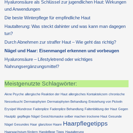
Hyaluronsäure als Schlüssel zur jugendlichen Haut: Wirkungen
und Anwendungen
Die beste Winterpflege für empfindliche Haut
Hautalterung: Was steckt dahinter und was kann man dagegen
tun?
Durch Abnehmen zur straffer Haut – Wie geht das richtig?
Nägel und Haar: Eisenmangel erkennen und vorbeugen
Hyaluronsäure – Lifestyletrend oder wichtiges
Nahrungsergänzungsmittel?
Meistgenutzte Schlagwörter:
Akne Psyche
allergische Reaktion der Haut
allergisches Kontaktekzem
chronische
Nesselsucht
Dermatophyten
Dermatophyten Behandlung
Entstehung von Pickeln
Erysipel Wundrose
Fadenpilze
Fadenpilze Behandlung
Faltenbildung der Haut
Gegen
Hautpilz
gepflegte Nägel
Gesichtsmaske selber machen trockene Haut
Gesunde
Haarpflegetipps
Nägel
Gesundes Haar
glanzlose Haare
Haarwachstum fördern
Handpflege Tipps
Hautalterung