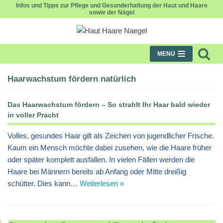
Infos und Tipps zur Pflege und Gesunderhaltung der Haut und Haare
sowie der Nägel
Zum
Inhalt
MENÜ
Haarwachstum fördern natürlich
Das Haarwachstum fördern – So strahlt Ihr Haar bald wieder
in voller Pracht
Volles, gesundes Haar gilt als Zeichen von jugendlicher Frische.
Kaum ein Mensch möchte dabei zusehen, wie die Haare früher
oder später komplett ausfallen. In vielen Fällen werden die
Haare bei Männern bereits ab Anfang oder Mitte dreißig
schütter. Dies kann…
Weiterlesen »