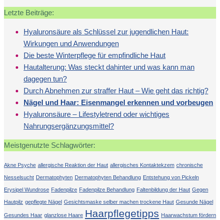
Letzte Beiträge:
Hyaluronsäure als Schlüssel zur jugendlichen Haut:
Wirkungen und Anwendungen
Die beste Winterpflege für empfindliche Haut
Hautalterung: Was steckt dahinter und was kann man
dagegen tun?
Durch Abnehmen zur straffer Haut – Wie geht das richtig?
Nägel und Haar: Eisenmangel erkennen und vorbeugen
Hyaluronsäure – Lifestyletrend oder wichtiges
Nahrungsergänzungsmittel?
Meistgenutzte Schlagwörter:
Akne Psyche
allergische Reaktion der Haut
allergisches Kontaktekzem
chronische
Nesselsucht
Dermatophyten
Dermatophyten Behandlung
Entstehung von Pickeln
Erysipel Wundrose
Fadenpilze
Fadenpilze Behandlung
Faltenbildung der Haut
Gegen
Hautpilz
gepflegte Nägel
Gesichtsmaske selber machen trockene Haut
Gesunde Nägel
Haarpflegetipps
Gesundes Haar
glanzlose Haare
Haarwachstum fördern