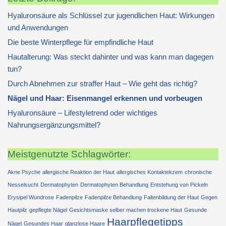
Hyaluronsäure als Schlüssel zur jugendlichen Haut: Wirkungen
und Anwendungen
Die beste Winterpflege für empfindliche Haut
Hautalterung: Was steckt dahinter und was kann man dagegen
tun?
Durch Abnehmen zur straffer Haut – Wie geht das richtig?
Nägel und Haar: Eisenmangel erkennen und vorbeugen
Hyaluronsäure – Lifestyletrend oder wichtiges
Nahrungsergänzungsmittel?
Meistgenutzte Schlagwörter:
Akne Psyche
allergische Reaktion der Haut
allergisches Kontaktekzem
chronische
Nesselsucht
Dermatophyten
Dermatophyten Behandlung
Entstehung von Pickeln
Erysipel Wundrose
Fadenpilze
Fadenpilze Behandlung
Faltenbildung der Haut
Gegen
Hautpilz
gepflegte Nägel
Gesichtsmaske selber machen trockene Haut
Gesunde
Haarpflegetipps
Nägel
Gesundes Haar
glanzlose Haare