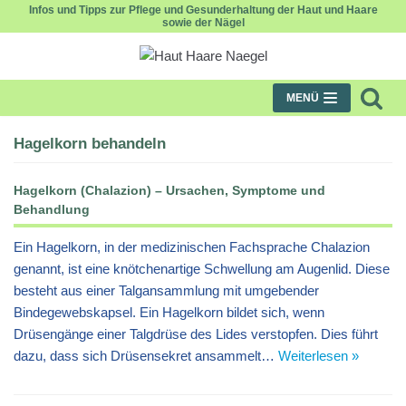
Infos und Tipps zur Pflege und Gesunderhaltung der Haut und Haare
sowie der Nägel
Zum
Inhalt
MENÜ
Hagelkorn behandeln
Hagelkorn (Chalazion) – Ursachen, Symptome und
Behandlung
Ein Hagelkorn, in der medizinischen Fachsprache Chalazion
genannt, ist eine knötchenartige Schwellung am Augenlid. Diese
besteht aus einer Talgansammlung mit umgebender
Bindegewebskapsel. Ein Hagelkorn bildet sich, wenn
Drüsengänge einer Talgdrüse des Lides verstopfen. Dies führt
dazu, dass sich Drüsensekret ansammelt…
Weiterlesen »