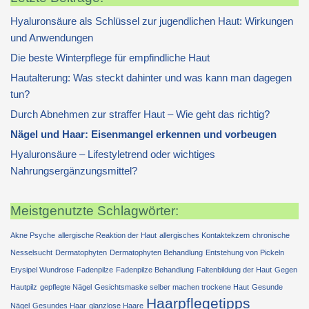
Hyaluronsäure als Schlüssel zur jugendlichen Haut: Wirkungen
und Anwendungen
Die beste Winterpflege für empfindliche Haut
Hautalterung: Was steckt dahinter und was kann man dagegen
tun?
Durch Abnehmen zur straffer Haut – Wie geht das richtig?
Nägel und Haar: Eisenmangel erkennen und vorbeugen
Hyaluronsäure – Lifestyletrend oder wichtiges
Nahrungsergänzungsmittel?
Meistgenutzte Schlagwörter:
Akne Psyche
allergische Reaktion der Haut
allergisches Kontaktekzem
chronische
Nesselsucht
Dermatophyten
Dermatophyten Behandlung
Entstehung von Pickeln
Erysipel Wundrose
Fadenpilze
Fadenpilze Behandlung
Faltenbildung der Haut
Gegen
Hautpilz
gepflegte Nägel
Gesichtsmaske selber machen trockene Haut
Gesunde
Haarpflegetipps
Nägel
Gesundes Haar
glanzlose Haare