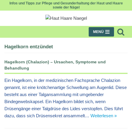
Infos und Tipps zur Pflege und Gesunderhaltung der Haut und Haare
sowie der Nägel
Zum
Inhalt
MENÜ
Hagelkorn entzündet
Hagelkorn (Chalazion) – Ursachen, Symptome und
Behandlung
Ein Hagelkorn, in der medizinischen Fachsprache Chalazion
genannt, ist eine knötchenartige Schwellung am Augenlid. Diese
besteht aus einer Talgansammlung mit umgebender
Bindegewebskapsel. Ein Hagelkorn bildet sich, wenn
Drüsengänge einer Talgdrüse des Lides verstopfen. Dies führt
dazu, dass sich Drüsensekret ansammelt…
Weiterlesen »