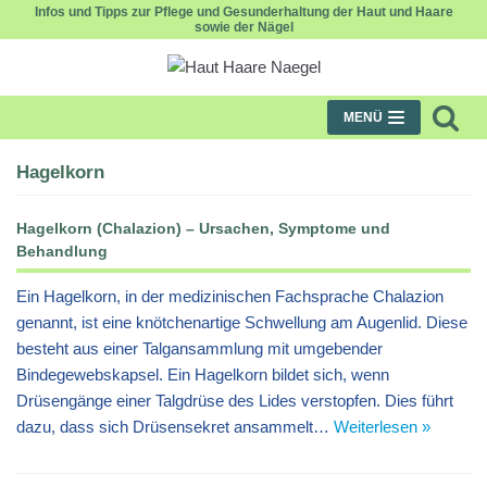
Infos und Tipps zur Pflege und Gesunderhaltung der Haut und Haare
sowie der Nägel
Zum
Inhalt
MENÜ
Hagelkorn
Hagelkorn (Chalazion) – Ursachen, Symptome und
Behandlung
Ein Hagelkorn, in der medizinischen Fachsprache Chalazion
genannt, ist eine knötchenartige Schwellung am Augenlid. Diese
besteht aus einer Talgansammlung mit umgebender
Bindegewebskapsel. Ein Hagelkorn bildet sich, wenn
Drüsengänge einer Talgdrüse des Lides verstopfen. Dies führt
dazu, dass sich Drüsensekret ansammelt…
Weiterlesen »