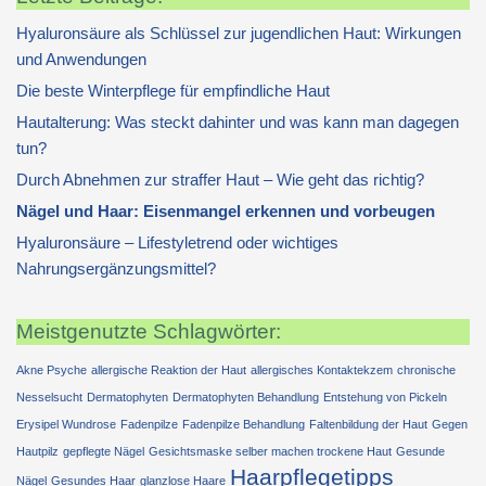
Hyaluronsäure als Schlüssel zur jugendlichen Haut: Wirkungen
und Anwendungen
Die beste Winterpflege für empfindliche Haut
Hautalterung: Was steckt dahinter und was kann man dagegen
tun?
Durch Abnehmen zur straffer Haut – Wie geht das richtig?
Nägel und Haar: Eisenmangel erkennen und vorbeugen
Hyaluronsäure – Lifestyletrend oder wichtiges
Nahrungsergänzungsmittel?
Meistgenutzte Schlagwörter:
Akne Psyche
allergische Reaktion der Haut
allergisches Kontaktekzem
chronische
Nesselsucht
Dermatophyten
Dermatophyten Behandlung
Entstehung von Pickeln
Erysipel Wundrose
Fadenpilze
Fadenpilze Behandlung
Faltenbildung der Haut
Gegen
Hautpilz
gepflegte Nägel
Gesichtsmaske selber machen trockene Haut
Gesunde
Haarpflegetipps
Nägel
Gesundes Haar
glanzlose Haare