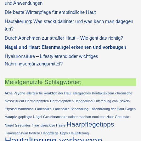
und Anwendungen
Die beste Winterpflege für empfindliche Haut
Hautalterung: Was steckt dahinter und was kann man dagegen
tun?
Durch Abnehmen zur straffer Haut – Wie geht das richtig?
Nägel und Haar: Eisenmangel erkennen und vorbeugen
Hyaluronsäure – Lifestyletrend oder wichtiges
Nahrungsergänzungsmittel?
Meistgenutzte Schlagwörter:
Akne Psyche
allergische Reaktion der Haut
allergisches Kontaktekzem
chronische
Nesselsucht
Dermatophyten
Dermatophyten Behandlung
Entstehung von Pickeln
Erysipel Wundrose
Fadenpilze
Fadenpilze Behandlung
Faltenbildung der Haut
Gegen
Hautpilz
gepflegte Nägel
Gesichtsmaske selber machen trockene Haut
Gesunde
Haarpflegetipps
Nägel
Gesundes Haar
glanzlose Haare
Haarwachstum fördern
Handpflege Tipps
Hautalterung
Hautalterung vorbeugen