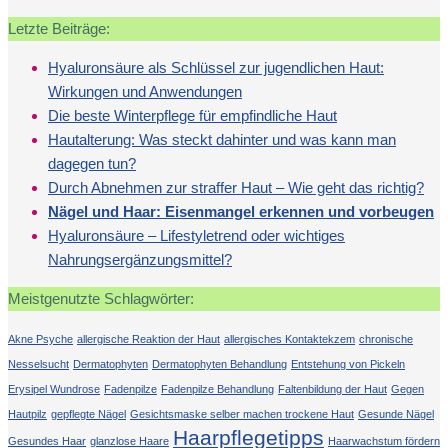
Letzte Beiträge:
Hyaluronsäure als Schlüssel zur jugendlichen Haut:
Wirkungen und Anwendungen
Die beste Winterpflege für empfindliche Haut
Hautalterung: Was steckt dahinter und was kann man
dagegen tun?
Durch Abnehmen zur straffer Haut – Wie geht das richtig?
Nägel und Haar: Eisenmangel erkennen und vorbeugen
Hyaluronsäure – Lifestyletrend oder wichtiges
Nahrungsergänzungsmittel?
Meistgenutzte Schlagwörter:
Akne Psyche
allergische Reaktion der Haut
allergisches Kontaktekzem
chronische
Nesselsucht
Dermatophyten
Dermatophyten Behandlung
Entstehung von Pickeln
Erysipel Wundrose
Fadenpilze
Fadenpilze Behandlung
Faltenbildung der Haut
Gegen
Hautpilz
gepflegte Nägel
Gesichtsmaske selber machen trockene Haut
Gesunde Nägel
Haarpflegetipps
Gesundes Haar
glanzlose Haare
Haarwachstum fördern