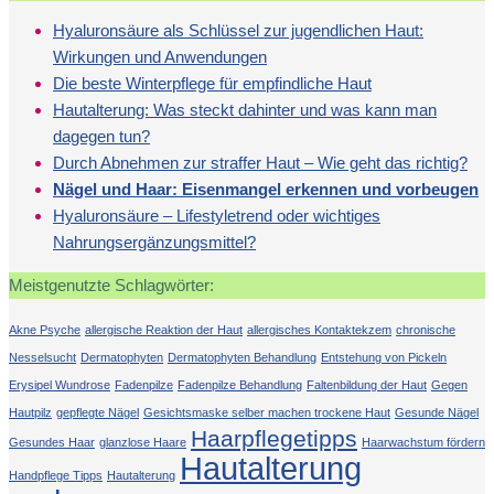
Hyaluronsäure als Schlüssel zur jugendlichen Haut:
Wirkungen und Anwendungen
Die beste Winterpflege für empfindliche Haut
Hautalterung: Was steckt dahinter und was kann man
dagegen tun?
Durch Abnehmen zur straffer Haut – Wie geht das richtig?
Nägel und Haar: Eisenmangel erkennen und vorbeugen
Hyaluronsäure – Lifestyletrend oder wichtiges
Nahrungsergänzungsmittel?
Meistgenutzte Schlagwörter:
Akne Psyche
allergische Reaktion der Haut
allergisches Kontaktekzem
chronische
Nesselsucht
Dermatophyten
Dermatophyten Behandlung
Entstehung von Pickeln
Erysipel Wundrose
Fadenpilze
Fadenpilze Behandlung
Faltenbildung der Haut
Gegen
Hautpilz
gepflegte Nägel
Gesichtsmaske selber machen trockene Haut
Gesunde Nägel
Haarpflegetipps
Gesundes Haar
glanzlose Haare
Haarwachstum fördern
Hautalterung
Handpflege Tipps
Hautalterung