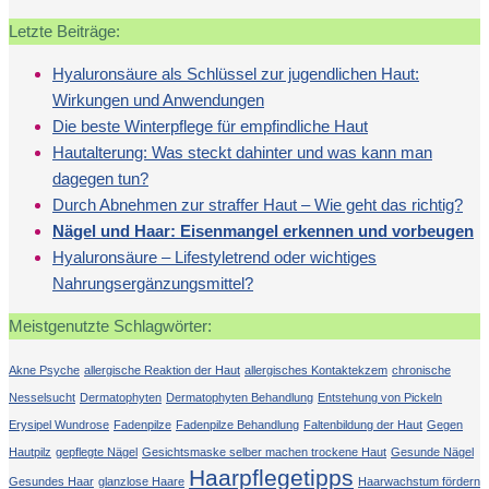
Letzte Beiträge:
Hyaluronsäure als Schlüssel zur jugendlichen Haut:
Wirkungen und Anwendungen
Die beste Winterpflege für empfindliche Haut
Hautalterung: Was steckt dahinter und was kann man
dagegen tun?
Durch Abnehmen zur straffer Haut – Wie geht das richtig?
Nägel und Haar: Eisenmangel erkennen und vorbeugen
Hyaluronsäure – Lifestyletrend oder wichtiges
Nahrungsergänzungsmittel?
Meistgenutzte Schlagwörter:
Akne Psyche
allergische Reaktion der Haut
allergisches Kontaktekzem
chronische
Nesselsucht
Dermatophyten
Dermatophyten Behandlung
Entstehung von Pickeln
Erysipel Wundrose
Fadenpilze
Fadenpilze Behandlung
Faltenbildung der Haut
Gegen
Hautpilz
gepflegte Nägel
Gesichtsmaske selber machen trockene Haut
Gesunde Nägel
Haarpflegetipps
Gesundes Haar
glanzlose Haare
Haarwachstum fördern