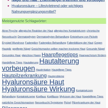
Hyaluronsäure – Lifestyletrend oder wichtiges
Nahrungsergänzungsmittel?
Meistgenutzte Schlagwörter:
Akne Psyche
allergische Reaktion der Haut
allergisches Kontaktekzem
chronische
Nesselsucht
Dermatophyten
Dermatophyten Behandlung
Entstehung von Pickeln
Erysipel Wundrose
Fadenpilze
Fadenpilze Behandlung
Faltenbildung der Haut
Gegen
Hautpilz
gepflegte Nägel
Gesichtsmaske selber machen trockene Haut
Gesunde Nägel
Haarpflegetipps
Gesundes Haar
glanzlose Haare
Haarwachstum fördern
Hautalterung
Handpflege Tipps
Hautalterung
vorbeugen
Hautirritation
Hautpflege-Tipps
Hautpilzerkrankung
Hautprobleme
Hyaluronsäure Haut
Hyaluronsäure Wirkung
Kontaktekzem
Behandlung
Kontaktekzeme
Kopflaus
Kopfläuse
Mykosen der Haut
Nagelpflege-Tipps
natürliche Gesichtsmasken
Nesselsucht Symptome
Pickel
Pilzerkrankung der Haut