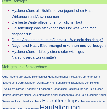
Letzte Beiträge:
Hyaluronsäure als Schlüssel zur jugendlichen Haut:
Wirkungen und Anwendungen
Die beste Winterpflege für empfindliche Haut
Hautalterung: Was steckt dahinter und was kann man
dagegen tun?
Durch Abnehmen zur straffer Haut – Wie geht das richtig?
Nägel und Haar: Eisenmangel erkennen und vorbeugen
Hyaluronsäure – Lifestyletrend oder wichtiges
Nahrungsergänzungsmittel?
Meistgenutzte Schlagwörter:
Akne Psyche
allergische Reaktion der Haut
allergisches Kontaktekzem
chronische
Nesselsucht
Dermatophyten
Dermatophyten Behandlung
Entstehung von Pickeln
Erysipel Wundrose
Fadenpilze
Fadenpilze Behandlung
Faltenbildung der Haut
Gegen
Hautpilz
gepflegte Nägel
Gesichtsmaske selber machen trockene Haut
Gesunde Nägel
Haarpflegetipps
Gesundes Haar
glanzlose Haare
Haarwachstum fördern
Hautalterung
Handpflege Tipps
Hautalterung