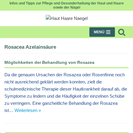
Infos und Tipps zur Pflege und Gesunderhaltung der Haut und Haare
sowie der Nägel
Zum
Inhalt
MENÜ
Rosacea Azelainsäure
Möglichkeiten der Behandlung von Rosazea
Da die genauen Ursachen der Rosazea oder Rosenfinne noch
nicht ausreichend geklärt werden konnten, zielt die
schulmedizinische Therapie dieser Hautkrankheit darauf ab, die
Symptome zu lindern und die Häufigkeit der einzelnen Schübe
zu verringern. Eine ganzheitliche Behandlung der Rosazea
ist…
Weiterlesen »