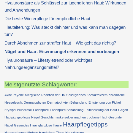
Hyaluronsäure als Schlüssel zur jugendlichen Haut: Wirkungen
und Anwendungen
Die beste Winterpflege für empfindliche Haut
Hautalterung: Was steckt dahinter und was kann man dagegen
tun?
Durch Abnehmen zur straffer Haut – Wie geht das richtig?
Nägel und Haar: Eisenmangel erkennen und vorbeugen
Hyaluronsäure – Lifestyletrend oder wichtiges
Nahrungsergänzungsmittel?
Meistgenutzte Schlagwörter:
Akne Psyche
allergische Reaktion der Haut
allergisches Kontaktekzem
chronische
Nesselsucht
Dermatophyten
Dermatophyten Behandlung
Entstehung von Pickeln
Erysipel Wundrose
Fadenpilze
Fadenpilze Behandlung
Faltenbildung der Haut
Gegen
Hautpilz
gepflegte Nägel
Gesichtsmaske selber machen trockene Haut
Gesunde
Haarpflegetipps
Nägel
Gesundes Haar
glanzlose Haare
Haarwachstum fördern
Handpflege Tipps
Hautalterung