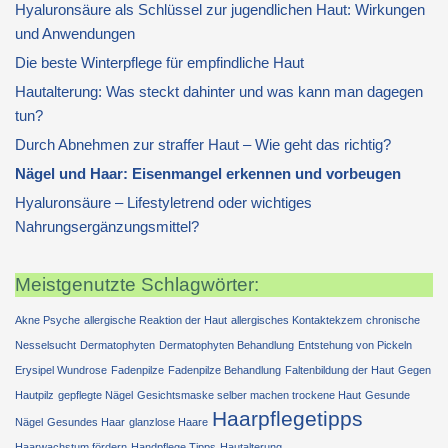
Hyaluronsäure als Schlüssel zur jugendlichen Haut: Wirkungen
und Anwendungen
Die beste Winterpflege für empfindliche Haut
Hautalterung: Was steckt dahinter und was kann man dagegen
tun?
Durch Abnehmen zur straffer Haut – Wie geht das richtig?
Nägel und Haar: Eisenmangel erkennen und vorbeugen
Hyaluronsäure – Lifestyletrend oder wichtiges
Nahrungsergänzungsmittel?
Meistgenutzte Schlagwörter:
Akne Psyche
allergische Reaktion der Haut
allergisches Kontaktekzem
chronische
Nesselsucht
Dermatophyten
Dermatophyten Behandlung
Entstehung von Pickeln
Erysipel Wundrose
Fadenpilze
Fadenpilze Behandlung
Faltenbildung der Haut
Gegen
Hautpilz
gepflegte Nägel
Gesichtsmaske selber machen trockene Haut
Gesunde
Haarpflegetipps
Nägel
Gesundes Haar
glanzlose Haare
Haarwachstum fördern
Handpflege Tipps
Hautalterung