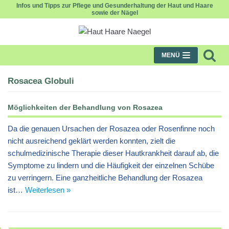
Infos und Tipps zur Pflege und Gesunderhaltung der Haut und Haare
sowie der Nägel
Zum
Inhalt
MENÜ
Rosacea Globuli
Möglichkeiten der Behandlung von Rosazea
Da die genauen Ursachen der Rosazea oder Rosenfinne noch
nicht ausreichend geklärt werden konnten, zielt die
schulmedizinische Therapie dieser Hautkrankheit darauf ab, die
Symptome zu lindern und die Häufigkeit der einzelnen Schübe
zu verringern. Eine ganzheitliche Behandlung der Rosazea
ist…
Weiterlesen »