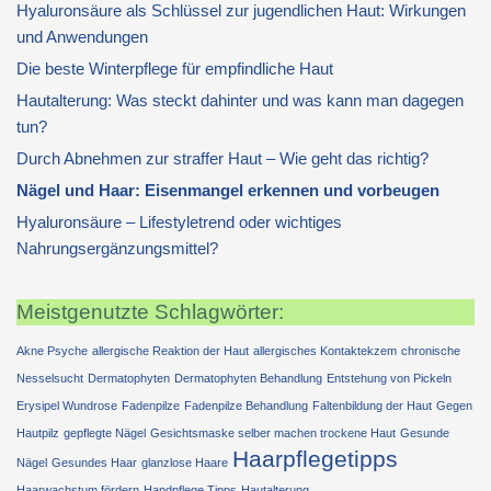
Hyaluronsäure als Schlüssel zur jugendlichen Haut: Wirkungen
und Anwendungen
Die beste Winterpflege für empfindliche Haut
Hautalterung: Was steckt dahinter und was kann man dagegen
tun?
Durch Abnehmen zur straffer Haut – Wie geht das richtig?
Nägel und Haar: Eisenmangel erkennen und vorbeugen
Hyaluronsäure – Lifestyletrend oder wichtiges
Nahrungsergänzungsmittel?
Meistgenutzte Schlagwörter:
Akne Psyche
allergische Reaktion der Haut
allergisches Kontaktekzem
chronische
Nesselsucht
Dermatophyten
Dermatophyten Behandlung
Entstehung von Pickeln
Erysipel Wundrose
Fadenpilze
Fadenpilze Behandlung
Faltenbildung der Haut
Gegen
Hautpilz
gepflegte Nägel
Gesichtsmaske selber machen trockene Haut
Gesunde
Haarpflegetipps
Nägel
Gesundes Haar
glanzlose Haare
Haarwachstum fördern
Handpflege Tipps
Hautalterung