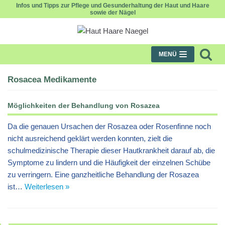
Infos und Tipps zur Pflege und Gesunderhaltung der Haut und Haare
sowie der Nägel
Zum
Inhalt
MENÜ
Rosacea Medikamente
Möglichkeiten der Behandlung von Rosazea
Da die genauen Ursachen der Rosazea oder Rosenfinne noch
nicht ausreichend geklärt werden konnten, zielt die
schulmedizinische Therapie dieser Hautkrankheit darauf ab, die
Symptome zu lindern und die Häufigkeit der einzelnen Schübe
zu verringern. Eine ganzheitliche Behandlung der Rosazea
ist…
Weiterlesen »