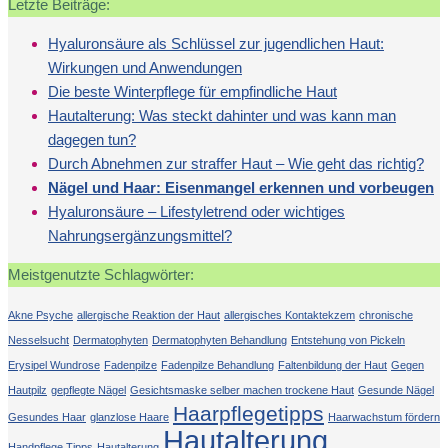
Letzte Beiträge:
Hyaluronsäure als Schlüssel zur jugendlichen Haut:
Wirkungen und Anwendungen
Die beste Winterpflege für empfindliche Haut
Hautalterung: Was steckt dahinter und was kann man
dagegen tun?
Durch Abnehmen zur straffer Haut – Wie geht das richtig?
Nägel und Haar: Eisenmangel erkennen und vorbeugen
Hyaluronsäure – Lifestyletrend oder wichtiges
Nahrungsergänzungsmittel?
Meistgenutzte Schlagwörter:
Akne Psyche
allergische Reaktion der Haut
allergisches Kontaktekzem
chronische
Nesselsucht
Dermatophyten
Dermatophyten Behandlung
Entstehung von Pickeln
Erysipel Wundrose
Fadenpilze
Fadenpilze Behandlung
Faltenbildung der Haut
Gegen
Hautpilz
gepflegte Nägel
Gesichtsmaske selber machen trockene Haut
Gesunde Nägel
Haarpflegetipps
Gesundes Haar
glanzlose Haare
Haarwachstum fördern
Hautalterung
Handpflege Tipps
Hautalterung