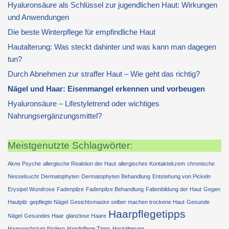
Hyaluronsäure als Schlüssel zur jugendlichen Haut: Wirkungen
und Anwendungen
Die beste Winterpflege für empfindliche Haut
Hautalterung: Was steckt dahinter und was kann man dagegen
tun?
Durch Abnehmen zur straffer Haut – Wie geht das richtig?
Nägel und Haar: Eisenmangel erkennen und vorbeugen
Hyaluronsäure – Lifestyletrend oder wichtiges
Nahrungsergänzungsmittel?
Meistgenutzte Schlagwörter:
Akne Psyche
allergische Reaktion der Haut
allergisches Kontaktekzem
chronische
Nesselsucht
Dermatophyten
Dermatophyten Behandlung
Entstehung von Pickeln
Erysipel Wundrose
Fadenpilze
Fadenpilze Behandlung
Faltenbildung der Haut
Gegen
Hautpilz
gepflegte Nägel
Gesichtsmaske selber machen trockene Haut
Gesunde
Haarpflegetipps
Nägel
Gesundes Haar
glanzlose Haare
Haarwachstum fördern
Handpflege Tipps
Hautalterung