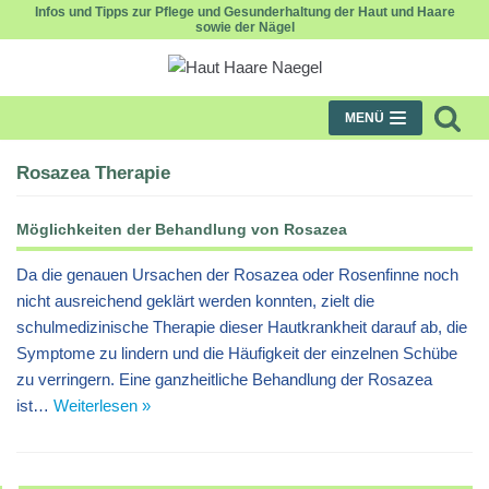
Infos und Tipps zur Pflege und Gesunderhaltung der Haut und Haare
sowie der Nägel
Zum
Inhalt
MENÜ
Rosazea Therapie
Möglichkeiten der Behandlung von Rosazea
Da die genauen Ursachen der Rosazea oder Rosenfinne noch
nicht ausreichend geklärt werden konnten, zielt die
schulmedizinische Therapie dieser Hautkrankheit darauf ab, die
Symptome zu lindern und die Häufigkeit der einzelnen Schübe
zu verringern. Eine ganzheitliche Behandlung der Rosazea
ist…
Weiterlesen »