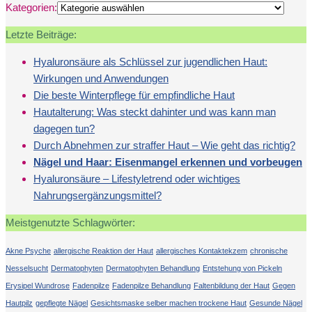
Kategorien:
Letzte Beiträge:
Hyaluronsäure als Schlüssel zur jugendlichen Haut:
Wirkungen und Anwendungen
Die beste Winterpflege für empfindliche Haut
Hautalterung: Was steckt dahinter und was kann man
dagegen tun?
Durch Abnehmen zur straffer Haut – Wie geht das richtig?
Nägel und Haar: Eisenmangel erkennen und vorbeugen
Hyaluronsäure – Lifestyletrend oder wichtiges
Nahrungsergänzungsmittel?
Meistgenutzte Schlagwörter:
Akne Psyche
allergische Reaktion der Haut
allergisches Kontaktekzem
chronische
Nesselsucht
Dermatophyten
Dermatophyten Behandlung
Entstehung von Pickeln
Erysipel Wundrose
Fadenpilze
Fadenpilze Behandlung
Faltenbildung der Haut
Gegen
Hautpilz
gepflegte Nägel
Gesichtsmaske selber machen trockene Haut
Gesunde Nägel