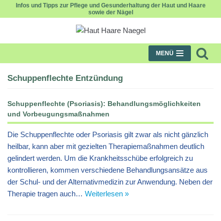
Infos und Tipps zur Pflege und Gesunderhaltung der Haut und Haare
sowie der Nägel
Zum
Inhalt
MENÜ
Schuppenflechte Entzündung
Schuppenflechte (Psoriasis): Behandlungsmöglichkeiten
und Vorbeugungsmaßnahmen
Die Schuppenflechte oder Psoriasis gilt zwar als nicht gänzlich
heilbar, kann aber mit gezielten Therapiemaßnahmen deutlich
gelindert werden. Um die Krankheitsschübe erfolgreich zu
kontrollieren, kommen verschiedene Behandlungsansätze aus
der Schul- und der Alternativmedizin zur Anwendung. Neben der
Therapie tragen auch…
Weiterlesen »