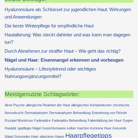
Hyaluronsäure als Schlüssel zur jugendlichen Haut: Wirkungen
und Anwendungen
Die beste Winterpflege für empfindliche Haut
Hautalterung: Was steckt dahinter und was kann man dagegen
tun?
Durch Abnehmen zur straffer Haut – Wie geht das richtig?
Nägel und Haar: Eisenmangel erkennen und vorbeugen
Hyaluronsäure – Lifestyletrend oder wichtiges
Nahrungsergänzungsmittel?
Meistgenutzte Schlagwörter:
Akne Psyche
allergische Reaktion der Haut
allergisches Kontaktekzem
chronische
Nesselsucht
Dermatophyten
Dermatophyten Behandlung
Entstehung von Pickeln
Erysipel Wundrose
Fadenpilze
Fadenpilze Behandlung
Faltenbildung der Haut
Gegen
Hautpilz
gepflegte Nägel
Gesichtsmaske selber machen trockene Haut
Gesunde
Haarpflegetipps
Nägel
Gesundes Haar
glanzlose Haare