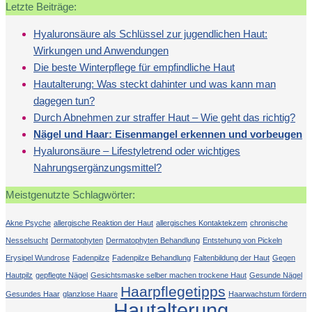
Letzte Beiträge:
Hyaluronsäure als Schlüssel zur jugendlichen Haut:
Wirkungen und Anwendungen
Die beste Winterpflege für empfindliche Haut
Hautalterung: Was steckt dahinter und was kann man
dagegen tun?
Durch Abnehmen zur straffer Haut – Wie geht das richtig?
Nägel und Haar: Eisenmangel erkennen und vorbeugen
Hyaluronsäure – Lifestyletrend oder wichtiges
Nahrungsergänzungsmittel?
Meistgenutzte Schlagwörter:
Akne Psyche
allergische Reaktion der Haut
allergisches Kontaktekzem
chronische
Nesselsucht
Dermatophyten
Dermatophyten Behandlung
Entstehung von Pickeln
Erysipel Wundrose
Fadenpilze
Fadenpilze Behandlung
Faltenbildung der Haut
Gegen
Hautpilz
gepflegte Nägel
Gesichtsmaske selber machen trockene Haut
Gesunde Nägel
Haarpflegetipps
Gesundes Haar
glanzlose Haare
Haarwachstum fördern
Hautalterung