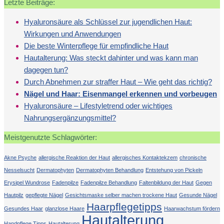
Letzte Beiträge:
Hyaluronsäure als Schlüssel zur jugendlichen Haut:
Wirkungen und Anwendungen
Die beste Winterpflege für empfindliche Haut
Hautalterung: Was steckt dahinter und was kann man
dagegen tun?
Durch Abnehmen zur straffer Haut – Wie geht das richtig?
Nägel und Haar: Eisenmangel erkennen und vorbeugen
Hyaluronsäure – Lifestyletrend oder wichtiges
Nahrungsergänzungsmittel?
Meistgenutzte Schlagwörter:
Akne Psyche
allergische Reaktion der Haut
allergisches Kontaktekzem
chronische
Nesselsucht
Dermatophyten
Dermatophyten Behandlung
Entstehung von Pickeln
Erysipel Wundrose
Fadenpilze
Fadenpilze Behandlung
Faltenbildung der Haut
Gegen
Hautpilz
gepflegte Nägel
Gesichtsmaske selber machen trockene Haut
Gesunde Nägel
Haarpflegetipps
Gesundes Haar
glanzlose Haare
Haarwachstum fördern
Hautalterung
Handpflege Tipps
Hautalterung