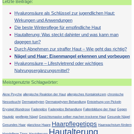
Letzte Beiträge:
Hyaluronsäure als Schlüssel zur jugendlichen Haut:
Wirkungen und Anwendungen
Die beste Winterpflege für empfindliche Haut
Hautalterung: Was steckt dahinter und was kann man
dagegen tun?
Durch Abnehmen zur straffer Haut – Wie geht das richtig?
Nägel und Haar: Eisenmangel erkennen und vorbeugen
Hyaluronsäure – Lifestyletrend oder wichtiges
Nahrungsergänzungsmittel?
Meistgenutzte Schlagwörter:
Akne Psyche
allergische Reaktion der Haut
allergisches Kontaktekzem
chronische
Nesselsucht
Dermatophyten
Dermatophyten Behandlung
Entstehung von Pickeln
Erysipel Wundrose
Fadenpilze
Fadenpilze Behandlung
Faltenbildung der Haut
Gegen
Hautpilz
gepflegte Nägel
Gesichtsmaske selber machen trockene Haut
Gesunde Nägel
Haarpflegetipps
Gesundes Haar
glanzlose Haare
Haarwachstum fördern
Hautalterung
Handpflege Tipps
Hautalterung