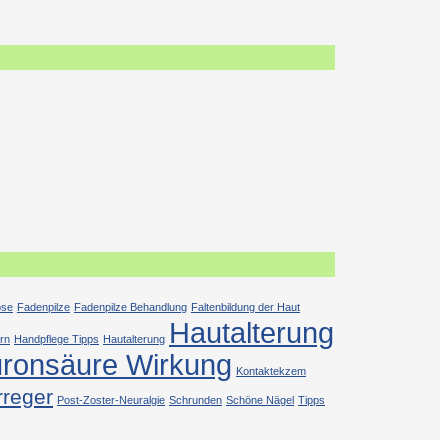
ose
Fadenpilze
Fadenpilze Behandlung
Faltenbildung der Haut
Hautalterung
rn
Handpflege Tipps
Hautalterung
uronsäure Wirkung
Kontaktekzem
rreger
Post-Zoster-Neuralgie
Schrunden
Schöne Nägel
Tipps