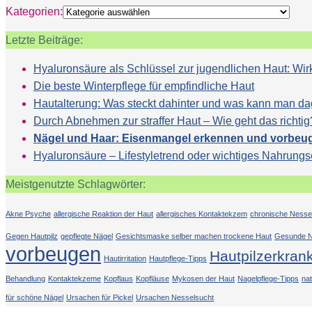
Kategorien:
Letzte Beiträge:
Hyaluronsäure als Schlüssel zur jugendlichen Haut: 
Die beste Winterpflege für empfindliche Haut
Hautalterung: Was steckt dahinter und was kann man d
Durch Abnehmen zur straffer Haut – Wie geht das richtig
Nägel und Haar: Eisenmangel erkennen und vorbeu
Hyaluronsäure – Lifestyletrend oder wichtiges Nahrung
Meistgenutzte Schlagwörter:
Akne Psyche
allergische Reaktion der Haut
allergisches Kontaktekzem
chronische Nesse
Gegen Hautpilz
gepflegte Nägel
Gesichtsmaske selber machen trockene Haut
Gesunde N
vorbeugen
Hautpilzerkran
Hautirritation
Hautpflege-Tipps
Behandlung
Kontaktekzeme
Kopflaus
Kopfläuse
Mykosen der Haut
Nagelpflege-Tipps
na
für schöne Nägel
Ursachen für Pickel
Ursachen Nesselsucht