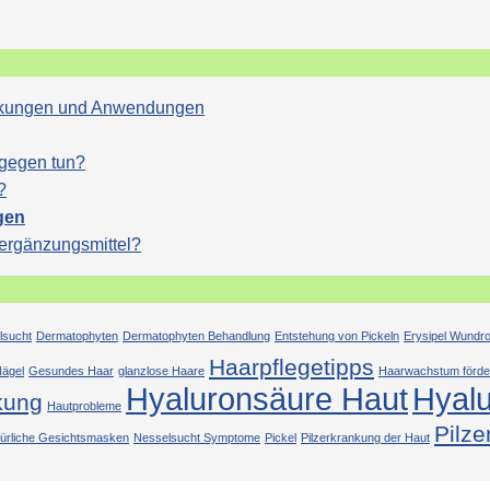
Wirkungen und Anwendungen
agegen tun?
?
gen
sergänzungsmittel?
lsucht
Dermatophyten
Dermatophyten Behandlung
Entstehung von Pickeln
Erysipel Wundr
Haarpflegetipps
ägel
Gesundes Haar
glanzlose Haare
Haarwachstum förde
Hyaluronsäure Haut
Hyal
kung
Hautprobleme
Pilze
türliche Gesichtsmasken
Nesselsucht Symptome
Pickel
Pilzerkrankung der Haut